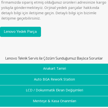
firmamızda sipariş etmiş olduğunuz ürünleri adresinize kargo
yoluyla göndermekteyiz. Orjinal yedek parçalar hakkında
detaylı bilgi için iletişime geçin. Detaylı bilgi için bizimle
iletişime geçebilirsiniz.
Lenovo Yedek Parça
Lenovo Teknik Servis ile Çözüm Sunduğumuz Başlıca Sorunlar
Anakart Tamiri
Auto BGA Rework Station
LCD / Dokunmatik Ekran Değişimleri
Menteşe & Kasa Onarımları