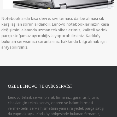
Notebooklarda kısa devre, sıvı teması, darbe alması sık
karşılaşılan sorunlardandır. Lenovo notebooklarınızın kasa
değişimini alanında uzman teknikerlerimiz, kaliteli yedek
parça stoğumuz ayrıcalığıyla yaptırabilirsiniz. Kadıköy
bulunan servisimizi sorunlarınız hakkında bilgi almak için
arayabilirsiniz.
ÖZEL LENOVO TEKNİK SERVİSİ
Lenovo teknik servisi olarak firmamız, garantisi bitmiş
cihazlar için teknik servis, onarım ve bakım hizmeti
vermektedir. Servis hizmetinin yanı sıra yedek parça satışı
da yapmaktayız. Kadıköy bölgesinde bulunan firmamız,