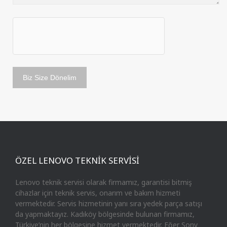
ÖZEL LENOVO TEKNİK SERVİSİ
Lenovo teknik servisi olarak firmamız, garantisi bitmiş
cihazlar için teknik servis, onarım ve bakım hizmeti
vermektedir. Servis hizmetinin yanı sıra yedek parça satışı
da yapmaktayız. Kadıköy bölgesinde bulunan firmamız,
Türkiye’nin her bölgesine hizmet vermektedir. Eğer Sony