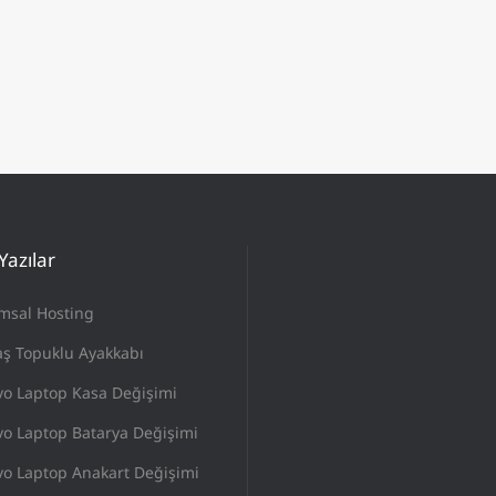
Yazılar
msal Hosting
ş Topuklu Ayakkabı
vo Laptop Kasa Değişimi
o Laptop Batarya Değişimi
o Laptop Anakart Değişimi