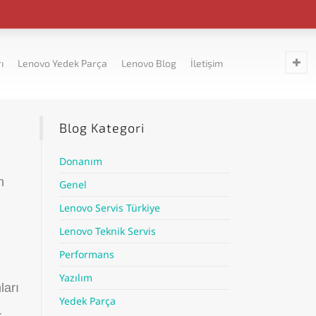
ı
Lenovo Yedek Parça
Lenovo Blog
İletişim
Blog Kategori
Donanım
n
Genel
Lenovo Servis Türkiye
Lenovo Teknik Servis
Performans
Yazılım
ları
Yedek Parça
.