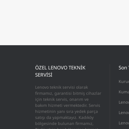
ÖZEL LENOVO TEKNİK
Son 
SERVİSİ
Kuru
Lenovo teknik servisi olarak
Kuma
firmamız, garantisi bitmiş cihazlar
için teknik servis, onarım ve
Leno
bakım hizmeti vermektedir. Servis
hizmetinin yanı sıra yedek parça
Lenov
satışı da yapmaktayız. Kadıköy
Lenov
bölgesinde bulunan firmamız,