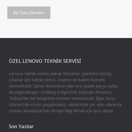
ÖZEL LENOVO TEKNİK SERVİSİ
Lenovo teknik servisi olarak firmamız, garantisi bitmiş
cihazlar için teknik servis, onarım ve bakım hizmeti
vermektedir. Servis hizmetinin yanı sıra yedek parça satışı
da yapmaktayız. Kadıköy bölgesinde bulunan firmamız,
Türkiye’nin her bölgesine hizmet vermektedir. Eğer Sony
cihazınızda sorun yaşıyorsanız, ekibimizde yer alan alanında
uzman arkadaşlardan detaylı bilgi almak için bize ulaşın.
Son Yazılar