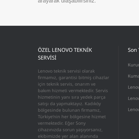
arayarak ulaşabilirsiniz.
ÖZEL LENOVO TEKNİK
Son 
SERVİSİ
Kuru
Lenovo teknik servisi olarak
Kuma
firmamız, garantisi bitmiş cihazlar
için teknik servis, onarım ve
Leno
bakım hizmeti vermektedir. Servis
hizmetinin yanı sıra yedek parça
Lenov
satışı da yapmaktayız. Kadıköy
Lenov
bölgesinde bulunan firmamız,
Türkiye’nin her bölgesine hizmet
vermektedir. Eğer Sony
cihazınızda sorun yaşıyorsanız,
ekibimizde yer alan alanında