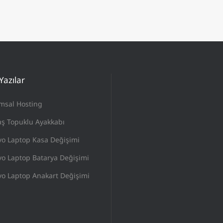
Yazılar
msal Hosting
ş Topuklu Ayakkabı
vo Laptop Kasa Değişimi
o Laptop Batarya Değişimi
o Laptop Anakart Değişimi