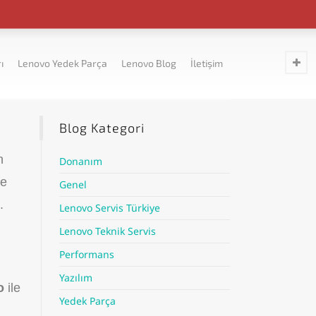
ı
Lenovo Yedek Parça
Lenovo Blog
İletişim
Blog Kategori
n
Donanım
de
Genel
.
Lenovo Servis Türkiye
Lenovo Teknik Servis
Performans
Yazılım
vo
ile
Yedek Parça