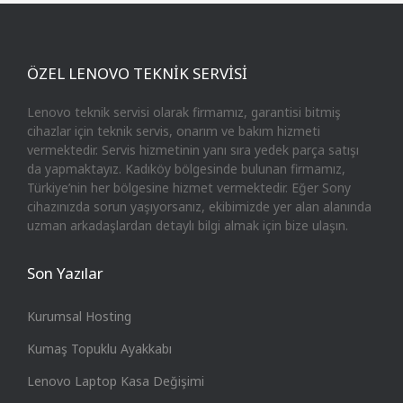
ÖZEL LENOVO TEKNİK SERVİSİ
Lenovo teknik servisi olarak firmamız, garantisi bitmiş
cihazlar için teknik servis, onarım ve bakım hizmeti
vermektedir. Servis hizmetinin yanı sıra yedek parça satışı
da yapmaktayız. Kadıköy bölgesinde bulunan firmamız,
Türkiye’nin her bölgesine hizmet vermektedir. Eğer Sony
cihazınızda sorun yaşıyorsanız, ekibimizde yer alan alanında
uzman arkadaşlardan detaylı bilgi almak için bize ulaşın.
Son Yazılar
Kurumsal Hosting
Kumaş Topuklu Ayakkabı
Lenovo Laptop Kasa Değişimi