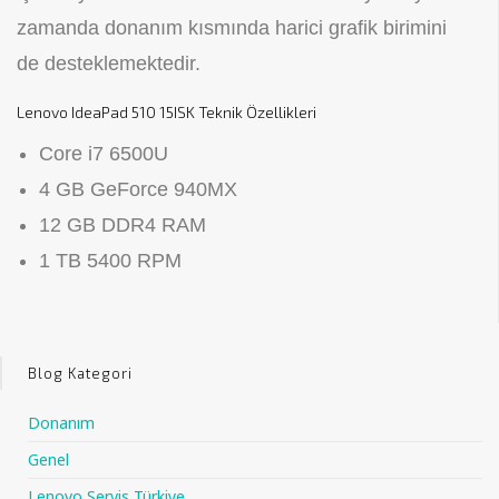
zamanda donanım kısmında harici grafik birimini
de desteklemektedir.
Lenovo IdeaPad 510 15ISK Teknik Özellikleri
Core i7 6500U
4 GB GeForce 940MX
12 GB DDR4 RAM
1 TB 5400 RPM
Blog Kategori
Donanım
Genel
Lenovo Servis Türkiye