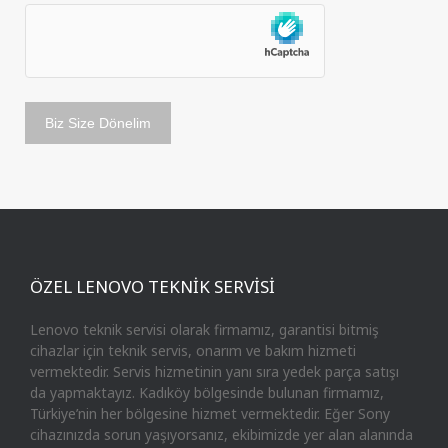
ÖZEL LENOVO TEKNİK SERVİSİ
Lenovo teknik servisi olarak firmamız, garantisi bitmiş
cihazlar için teknik servis, onarım ve bakım hizmeti
vermektedir. Servis hizmetinin yanı sıra yedek parça satışı
da yapmaktayız. Kadıköy bölgesinde bulunan firmamız,
Türkiye’nin her bölgesine hizmet vermektedir. Eğer Sony
cihazınızda sorun yaşıyorsanız, ekibimizde yer alan alanında