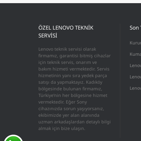
ÖZEL LENOVO TEKNİK
Son 
SERVİSİ
Kuru
Lenovo teknik servisi olarak
Kuma
firmamız, garantisi bitmiş cihazlar
için teknik servis, onarım ve
Leno
bakım hizmeti vermektedir. Servis
hizmetinin yanı sıra yedek parça
Lenov
satışı da yapmaktayız. Kadıköy
Lenov
bölgesinde bulunan firmamız,
Türkiye’nin her bölgesine hizmet
vermektedir. Eğer Sony
cihazınızda sorun yaşıyorsanız,
ekibimizde yer alan alanında
uzman arkadaşlardan detaylı bilgi
almak için bize ulaşın.