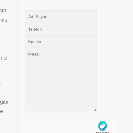
gın
mlar
emci
r
e
gibi
ve