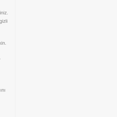
niz.
izli
kin.
r
ını