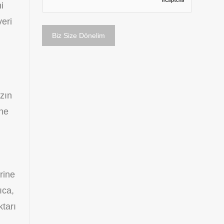
i
eri
zın
ine
rine
ıca,
tarı