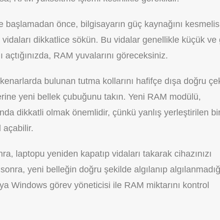
e başlamadan önce, bilgisayarın güç kaynağını kesmelisi
idaları dikkatlice sökün. Bu vidalar genellikle küçük ve g
ağı açtığınızda, RAM yuvalarını göreceksiniz.
kenarlarda bulunan tutma kollarını hafifçe dışa doğru çe
rine yeni bellek çubuğunu takın. Yeni RAM modülü,
da dikkatli olmak önemlidir, çünkü yanlış yerleştirilen bi
açabilir.
nra, laptopu yeniden kapatıp vidaları takarak cihazınızı
n sonra, yeni belleğin doğru şekilde algılanıp algılanmadığ
eya Windows görev yöneticisi ile RAM miktarını kontrol