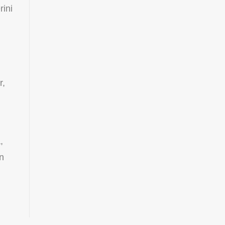
rini
r,
,
in