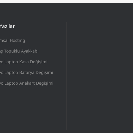
Yazılar
msal Hosting
ş Topuklu Ayakkabı
vo Laptop Kasa Değişimi
o Laptop Batarya Değişimi
o Laptop Anakart Değişimi