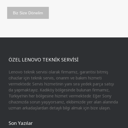
ÖZEL LENOVO TEKNİK SERVİSİ
Lenovo teknik servisi olarak firmamız, garantisi bitmiş
cihazlar için teknik servis, onarım ve bakım hizmeti
vermektedir. Servis hizmetinin yanı sıra yedek parça satışı
da yapmaktayız. Kadıköy bölgesinde bulunan firmamız,
Türkiye’nin her bölgesine hizmet vermektedir. Eğer Sony
cihazınızda sorun yaşıyorsanız, ekibimizde yer alan alanında
uzman arkadaşlardan detaylı bilgi almak için bize ulaşın.
Son Yazılar