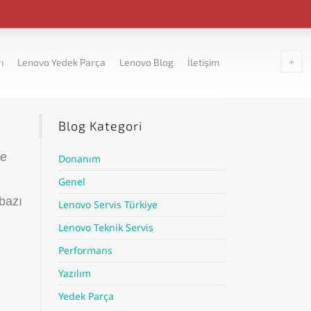
ı
Lenovo Yedek Parça
Lenovo Blog
İletişim
Blog Kategori
te
Donanım
Genel
 bazı
Lenovo Servis Türkiye
Lenovo Teknik Servis
Performans
Yazılım
Yedek Parça