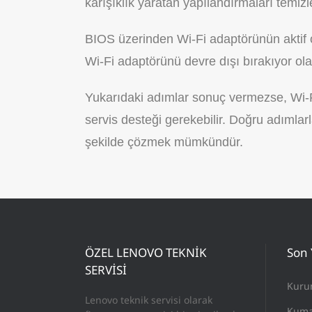
karışıklık yaratan yapılandırmaları temizl
BIOS üzerinden Wi-Fi adaptörünün aktif o
Wi-Fi adaptörünü devre dışı bırakıyor olab
Yukarıdaki adımlar sonuç vermezse, Wi-Fi
servis desteği gerekebilir. Doğru adımlar
şekilde çözmek mümkündür.
ÖZEL LENOVO TEKNİK
Son 
SERVİSİ
Kuru
Lenovo teknik servisi olarak
Kuma