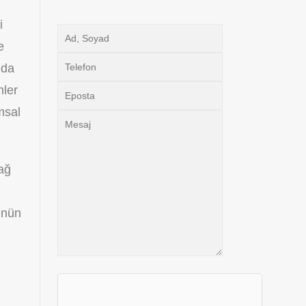
i
e
 da
mler
msal
 ağ
ünün