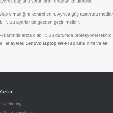
eyerek bağlantı sorunlarını ortadan kaldırabilir.
lup olmadığını kontrol edin. Ayrıca güç tasarrufu modlar
ilir. Bu ayarlar da gözden geçirilmelidir.
 kartında arıza olabilir. Bu durumda profesyonel teknik
la ilerleyerek
Lenovo laptop Wi-Fi sorunu
hızlı ve etkili
Yazılar
msal Hosting
ş Topuklu Ayakkabı