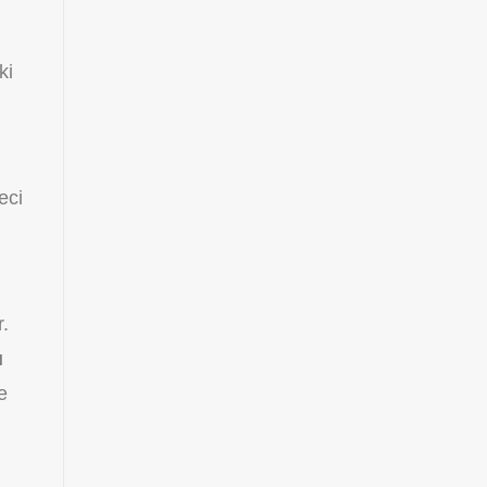
ki
eci
r.
u
e