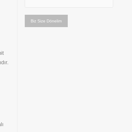
it
dır.
lı