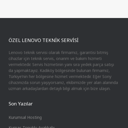
ÖZEL LENOVO TEKNİK SERVİSİ
Lenovo teknik servisi olarak firmamız, garantisi bitmiş
cihazlar için teknik servis, onarım ve bakım hizmeti
vermektedir. Servis hizmetinin yanı sıra yedek parça satışı
da yapmaktayız. Kadıköy bölgesinde bulunan firmamız,
Türkiye’nin her bölgesine hizmet vermektedir. Eğer Sony
cihazınızda sorun yaşıyorsanız, ekibimizde yer alan alanında
uzman arkadaşlardan detaylı bilgi almak için bize ulaşın.
Son Yazılar
Kurumsal Hosting
Kumaş Topuklu Ayakkabı