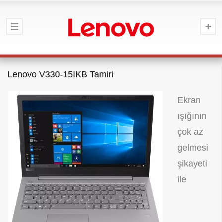
Lenovo V330-15IKB Tamiri
Ekran
ışığının
çok az
gelmesi
şikayeti
ile