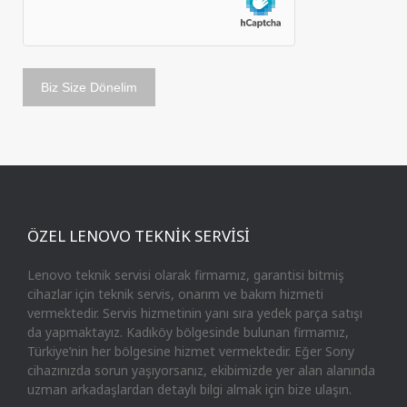
ÖZEL LENOVO TEKNİK SERVİSİ
Lenovo teknik servisi olarak firmamız, garantisi bitmiş
cihazlar için teknik servis, onarım ve bakım hizmeti
vermektedir. Servis hizmetinin yanı sıra yedek parça satışı
da yapmaktayız. Kadıköy bölgesinde bulunan firmamız,
Türkiye’nin her bölgesine hizmet vermektedir. Eğer Sony
cihazınızda sorun yaşıyorsanız, ekibimizde yer alan alanında
uzman arkadaşlardan detaylı bilgi almak için bize ulaşın.