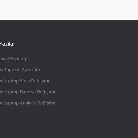
Yazılar
msal Hosting
ş Topuklu Ayakkabı
vo Laptop Kasa Değişimi
o Laptop Batarya Değişimi
o Laptop Anakart Değişimi