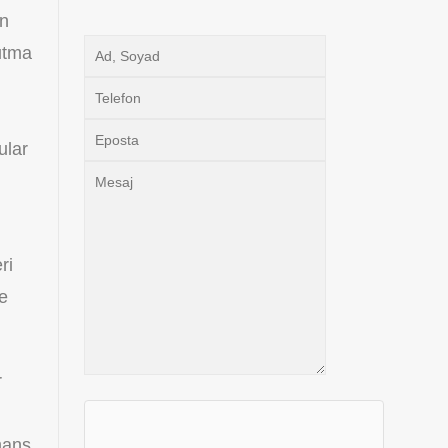
en
utma
ular
ri
re
r
mans