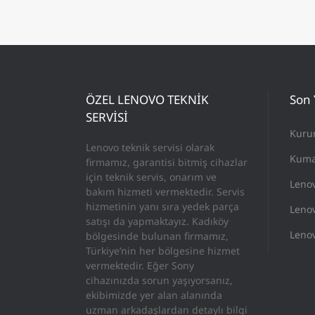
ÖZEL LENOVO TEKNİK
Son 
SERVİSİ
Kuru
Lenovo teknik servisi olarak
Kuma
firmamız, garantisi bitmiş cihazlar
için teknik servis, onarım ve
Leno
bakım hizmeti vermektedir. Servis
hizmetinin yanı sıra yedek parça
Lenov
satışı da yapmaktayız. Kadıköy
Lenov
bölgesinde bulunan firmamız,
Türkiye’nin her bölgesine hizmet
vermektedir. Eğer Sony
cihazınızda sorun yaşıyorsanız,
ekibimizde yer alan alanında
uzman arkadaşlardan detaylı bilgi