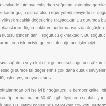
üst seviyede tutmaya çalışırken soğutma sistemine gerek
 kadar güçlü olursa olsun eğer yeterli seviyede bir soğ
tı yüksek sıcaklık değerlerine ulaşacaktır. Bu durumda bu
rekanslarını düşürecektir ve performansınızda düşüşlere
n kutusu içinden dahili soğutucu çıkmaktadır. Bu soğutuc
durumlarda işlemciyle gelen stok soğutucu işlemciyi
sıvı soğutma veya kule tipi geleneksel soğutucu çözümle
edildiği sürece ısı değerleriniz çok daha düşük seviyele
düşüşleri yaşamayacaksınız.
larından biri ise iyi bir soğutucu ile beraber kaliteli bi
a tüp termal macun 30-40 tl gibi fiyatlarda satılabiliyor.
ğunluğu ısı iletimi konusunda gerçekten çok kötü perfor