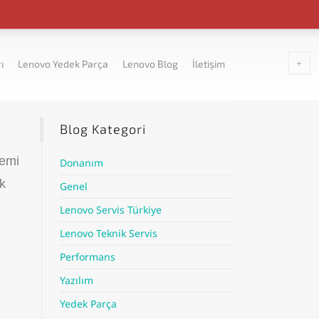
ı
Lenovo Yedek Parça
Lenovo Blog
İletişim
Blog Kategori
temi
Donanım
ok
Genel
Lenovo Servis Türkiye
Lenovo Teknik Servis
Performans
Yazılım
Yedek Parça