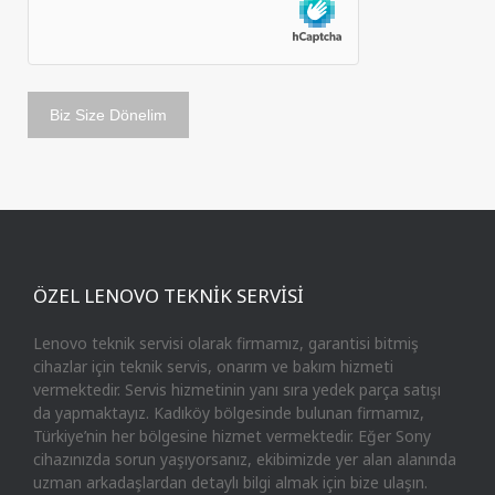
ÖZEL LENOVO TEKNİK SERVİSİ
Lenovo teknik servisi olarak firmamız, garantisi bitmiş
cihazlar için teknik servis, onarım ve bakım hizmeti
vermektedir. Servis hizmetinin yanı sıra yedek parça satışı
da yapmaktayız. Kadıköy bölgesinde bulunan firmamız,
Türkiye’nin her bölgesine hizmet vermektedir. Eğer Sony
cihazınızda sorun yaşıyorsanız, ekibimizde yer alan alanında
uzman arkadaşlardan detaylı bilgi almak için bize ulaşın.