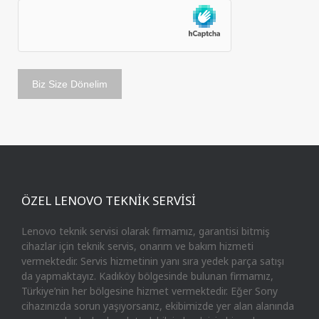
ÖZEL LENOVO TEKNİK SERVİSİ
Lenovo teknik servisi olarak firmamız, garantisi bitmiş
cihazlar için teknik servis, onarım ve bakım hizmeti
vermektedir. Servis hizmetinin yanı sıra yedek parça satışı
da yapmaktayız. Kadıköy bölgesinde bulunan firmamız,
Türkiye’nin her bölgesine hizmet vermektedir. Eğer Sony
cihazınızda sorun yaşıyorsanız, ekibimizde yer alan alanında