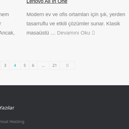
Lenovo All In One
 hem
Modern ev ve ofis ortamları için şık, yerden
r
tasarruflu ve etkili çözümler sunar. Klasik
 Ancak,
masaüstü …
Devamını Oku
3
4
5
6
…
21
Yazılar
msal Hosting