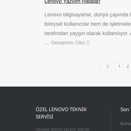
Lenovo Yazılım Hataları
Lenovo bilgisayarlar, dünya çapında
bireysel kullanıcılar hem de işletmele
tarafından yaygın olarak kullanılıyor.
…
Devamını Oku
1
2
ÖZEL LENOVO TEKNİK
Son 
SERVİSİ
Kuru
Lenovo teknik servisi olarak