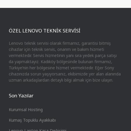
ÖZEL LENOVO TEKNİK SERVİSİ
Lenovo teknik servisi olarak firmamız, garantisi bitmiş
cihazlar için teknik servis, onarım ve bakım hizmeti
vermektedir. Servis hizmetinin yanı sıra yedek parça satışı
da yapmaktayız. Kadıköy bölgesinde bulunan firmamız,
Türkiye’nin her bölgesine hizmet vermektedir. Eğer Sony
cihazınızda sorun yaşıyorsanız, ekibimizde yer alan alanında
uzman arkadaşlardan detaylı bilgi almak için bize ulaşın.
Son Yazılar
Kurumsal Hosting
Kumaş Topuklu Ayakkabı
Lenovo Laptop Kasa Değişimi